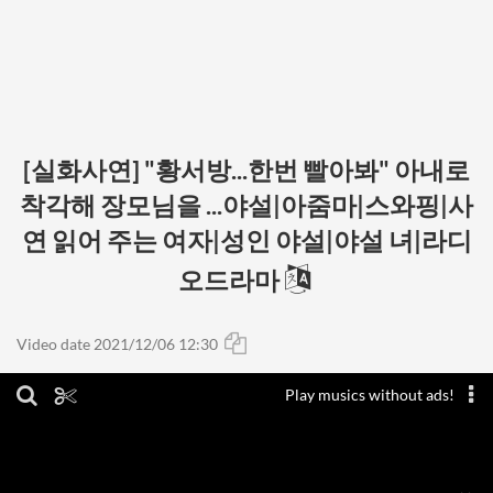
[실화사연] "황서방...한번 빨아봐" 아내로
착각해 장모님을 ...야설|아줌마|스와핑|사
연 읽어 주는 여자|성인 야설|야설 녀|라디
오드라마
Video date 2021/12/06 12:30
Play musics without ads!