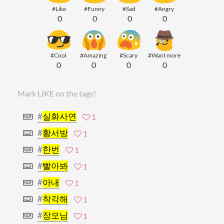
#Like
#Funny
#Sad
#Angry
0
0
0
0
#Cool
#Amazing
#Scary
#Want more
0
0
0
0
Mark LIKE on the tags!
#
실화사연
1
#
황서방
1
#
한번
1
#
빨아봐
1
#
아내
1
#
착각해
1
#
장모님
1