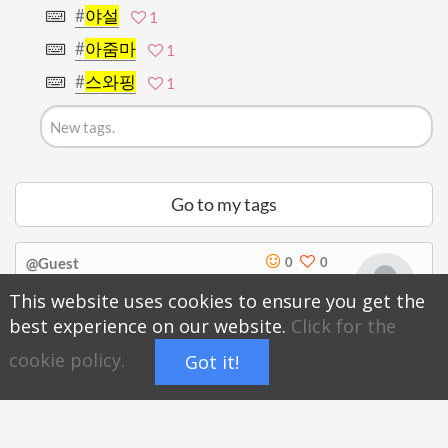
#
야설
1
#
아줌마
1
#
스와핑
1
Go to my tags
@Guest
0
0
There is no introduction.
This website uses cookies to ensure you get the
best experience on our website.
Click for the
Subscribe
hoyatag.com/@Guest
cookie policy.
Got it!
Timer
Full
Report
Open
screen
Share page of @Guest