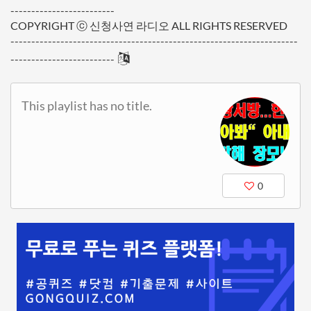
-------------------------
COPYRIGHT ⓒ 신청사연 라디오 ALL RIGHTS RESERVED
---------------------------------------------------------------------
-------------------------
This playlist has no title.
0