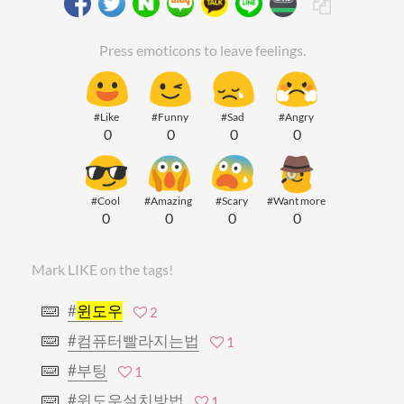
Press emoticons to leave feelings.
#Like
#Funny
#Sad
#Angry
0
0
0
0
#Cool
#Amazing
#Scary
#Want more
0
0
0
0
Mark LIKE on the tags!
#
윈도우
2
#컴퓨터빨라지는법
1
#부팅
1
#윈도우설치방법
1