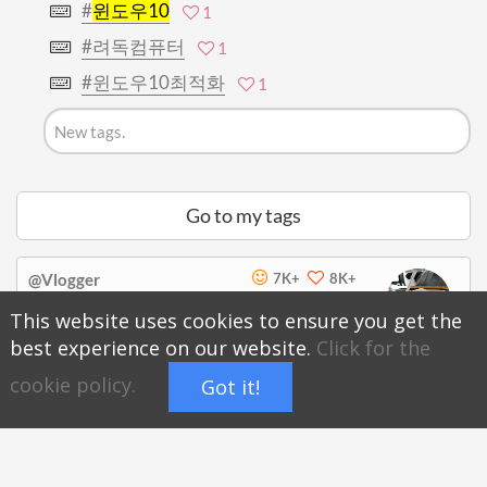
#
윈도우10
1
#려독컴퓨터
1
#윈도우10최적화
1
Go to my tags
@Vlogger
7K+
8K+
Subscribe Popular Videos! :)
This website uses cookies to ensure you get the
best experience on our website.
Click for the
Subscribe
hoyatag.com/@Vlogger
cookie policy.
Got it!
Timer
Full
Report
Open
screen
Share page of @Vlogger