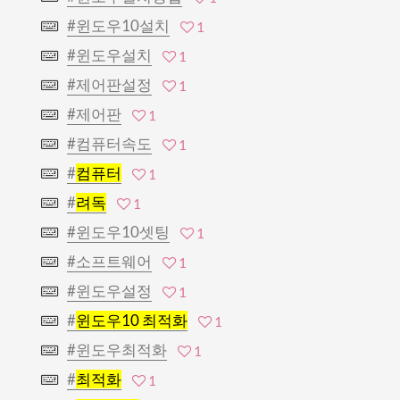
#윈도우10설치
1
#윈도우설치
1
#제어판설정
1
#제어판
1
#컴퓨터속도
1
#
컴퓨터
1
#
려독
1
#윈도우10셋팅
1
#소프트웨어
1
#윈도우설정
1
#
윈도우10 최적화
1
#윈도우최적화
1
#
최적화
1